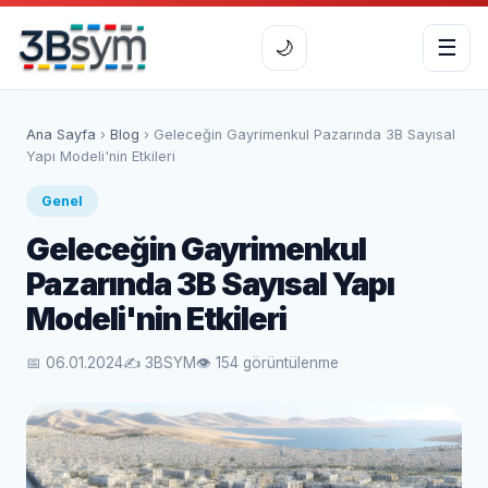
☰
🌙
Ana Sayfa
›
Blog
› Geleceğin Gayrimenkul Pazarında 3B Sayısal
Yapı Modeli'nin Etkileri
Genel
Geleceğin Gayrimenkul
Pazarında 3B Sayısal Yapı
Modeli'nin Etkileri
📅 06.01.2024
✍️ 3BSYM
👁 154 görüntülenme